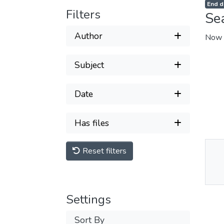
End d
Filters
Se
Author
Now 
Subject
Date
Has files
Reset filters
Thu
Av
Settings
Sort By