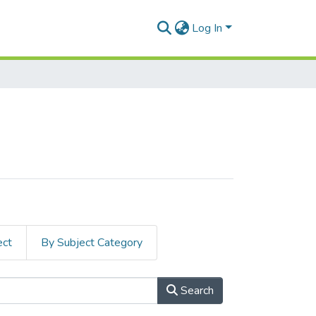
Log In
ect
By Subject Category
Search