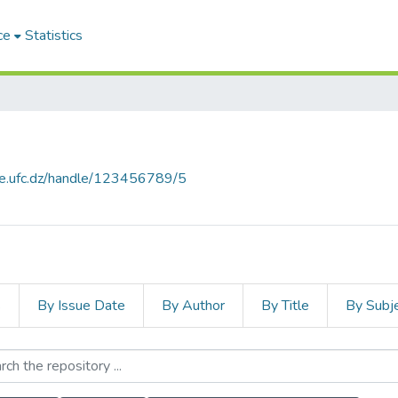
ce
Statistics
ce.ufc.dz/handle/123456789/5
s
By Issue Date
By Author
By Title
By Subj