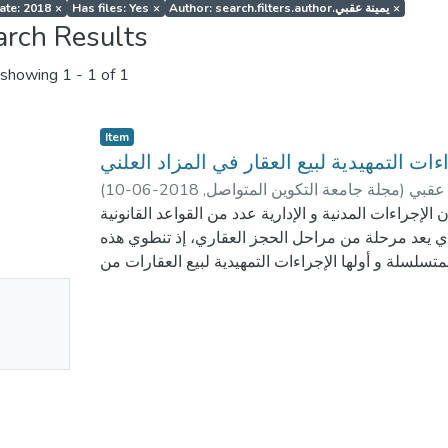
ate: 2018
×
Has files: Yes
×
Author: search.filters.author.يمينة عقبي
×
arch Results
showing
1 - 1 of 1
Item
ءات التمهيدية لبيع العقار في المزاد العلني
(
2018-06-10
,
مجلة جامعة التكوين المتواصل
)
 عقبي
لإجراءات المدنية و الإدارية عدد من القواعد القانونية
الذي يعد مرحلة من مراحل الحجز العقاري، إذ تنطوي هذه
سلسلة و أولها الإجراءات التمهيدية لبيع العقارات من
 ملاحظاته في شان العقار أو الحقوق العينية العقارية
No
mbnail
ailable