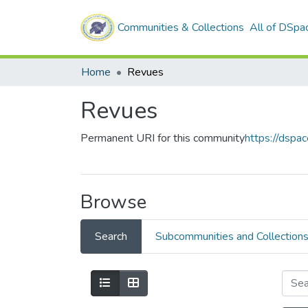
Communities & Collections
All of DSpa
Home
Revues
Revues
Permanent URI for this community
https://dspa
Browse
Search
Subcommunities and Collection