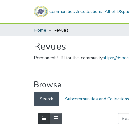
Communities & Collections
All of DSpa
Home
Revues
Revues
Permanent URI for this community
https://dspa
Browse
Search
Subcommunities and Collection