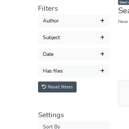
Start
Filters
Se
Author
Now 
Subject
Date
Has files
Reset filters
Thu
Av
Settings
Sort By