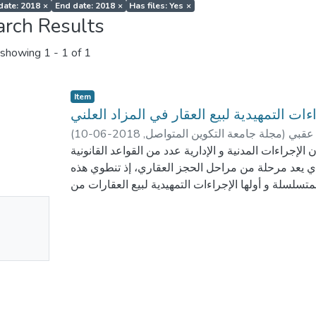
 date: 2018
×
End date: 2018
×
Has files: Yes
×
arch Results
showing
1 - 1 of 1
Item
ءات التمهيدية لبيع العقار في المزاد العلني
(
2018-06-10
,
مجلة جامعة التكوين المتواصل
)
 عقبي
لإجراءات المدنية و الإدارية عدد من القواعد القانونية
الذي يعد مرحلة من مراحل الحجز العقاري، إذ تنطوي هذه
سلسلة و أولها الإجراءات التمهيدية لبيع العقارات من
 ملاحظاته في شان العقار أو الحقوق العينية العقارية
No
mbnail
ailable