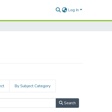
Log In
ect
By Subject Category
Search