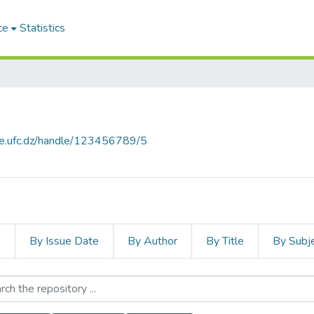
ce
Statistics
ce.ufc.dz/handle/123456789/5
s
By Issue Date
By Author
By Title
By Subj