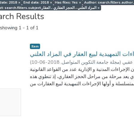
 date: 2018
×
End date: 2018
×
Has files: Yes
×
Subject: search.filters.subject.المزاد العلني ، الحجز العقاري ، العقار
×
arch Results
showing
1 - 1 of 1
Item
ءات التمهيدية لبيع العقار في المزاد العلني
(
2018-06-10
,
مجلة جامعة التكوين المتواصل
)
 عقبي
لإجراءات المدنية و الإدارية عدد من القواعد القانونية
الذي يعد مرحلة من مراحل الحجز العقاري، إذ تنطوي هذه
سلسلة و أولها الإجراءات التمهيدية لبيع العقارات من
 ملاحظاته في شان العقار أو الحقوق العينية العقارية
No
mbnail
ailable