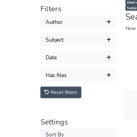
Start
Filters
Se
Author
Now 
Subject
Date
Has files
Reset filters
Thu
Av
Settings
Sort By