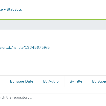
ce
Statistics
ce.ufc.dz/handle/123456789/5
s
By Issue Date
By Author
By Title
By Subj