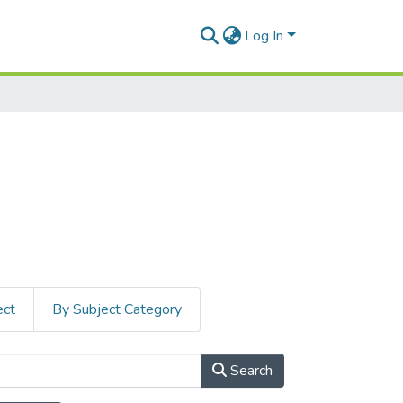
Log In
ect
By Subject Category
Search