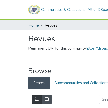
Communities & Collections
All of DSpa
Home
Revues
Revues
Permanent URI for this community
https://dspa
Browse
Search
Subcommunities and Collection