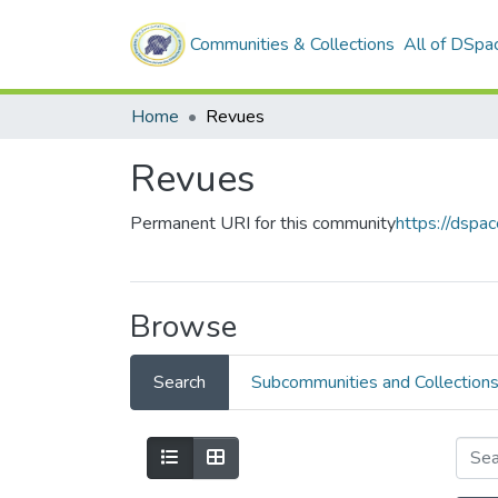
Communities & Collections
All of DSpa
Home
Revues
Revues
Permanent URI for this community
https://dspa
Browse
Search
Subcommunities and Collection