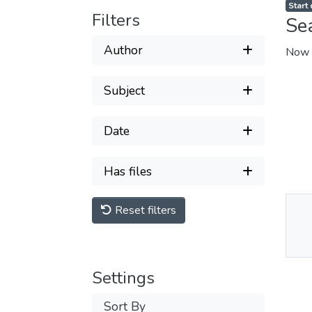
Start
Filters
Se
Author
Now 
Subject
Date
Has files
Reset filters
Thu
Av
Settings
Sort By