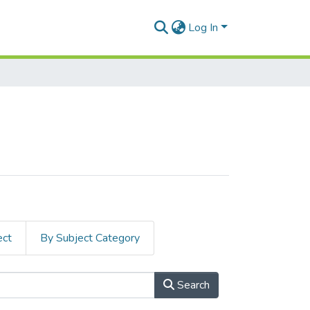
Log In
ect
By Subject Category
Search