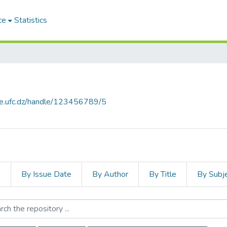
ce
Statistics
ce.ufc.dz/handle/123456789/5
s
By Issue Date
By Author
By Title
By Subj