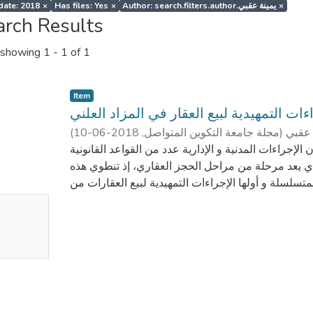
 date: 2018
×
Has files: Yes
×
Author: search.filters.author.يمينة عقبي
×
arch Results
showing
1 - 1 of 1
Item
ءات التمهيدية لبيع العقار في المزاد العلني
(
2018-06-10
,
مجلة جامعة التكوين المتواصل
)
 عقبي
لإجراءات المدنية و الإدارية عدد من القواعد القانونية
الذي يعد مرحلة من مراحل الحجز العقاري، إذ تنطوي هذه
سلسلة و أولها الإجراءات التمهيدية لبيع العقارات من
 ملاحظاته في شان العقار أو الحقوق العينية العقارية
No
mbnail
ailable