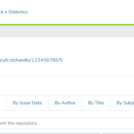
ce
Statistics
ce.ufc.dz/handle/123456789/5
s
By Issue Date
By Author
By Title
By Subj