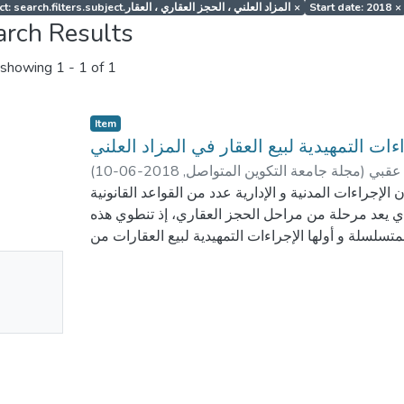
Subject: search.filters.subject.المزاد العلني ، الحجز العقاري ، العقار
×
Start date: 2018
×
arch Results
showing
1 - 1 of 1
Item
ءات التمهيدية لبيع العقار في المزاد العلني
(
2018-06-10
,
مجلة جامعة التكوين المتواصل
)
 عقبي
لإجراءات المدنية و الإدارية عدد من القواعد القانونية
الذي يعد مرحلة من مراحل الحجز العقاري، إذ تنطوي هذه
سلسلة و أولها الإجراءات التمهيدية لبيع العقارات من
 ملاحظاته في شان العقار أو الحقوق العينية العقارية
No
mbnail
ailable