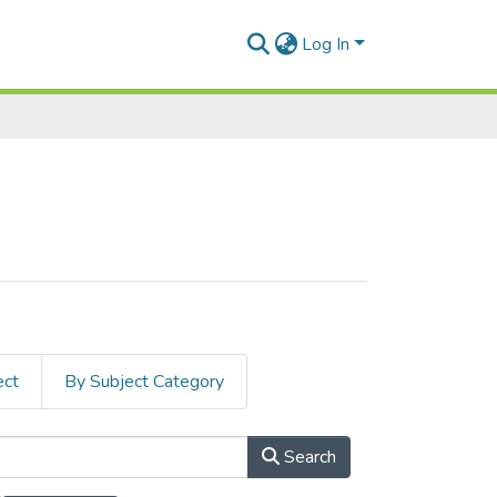
Log In
ect
By Subject Category
Search