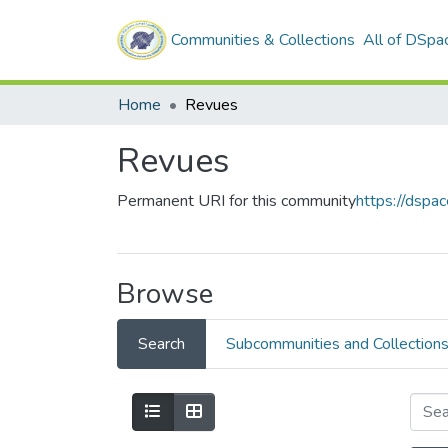
Communities & Collections
All of DSpa
Home
Revues
Revues
Permanent URI for this community
https://dspa
Browse
Search
Subcommunities and Collection