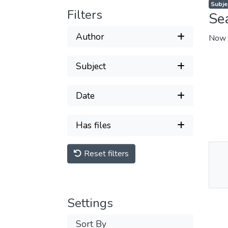
Filters
Se
Author
Now 
Subject
Date
Has files
Reset filters
Thu
Av
Settings
Sort By