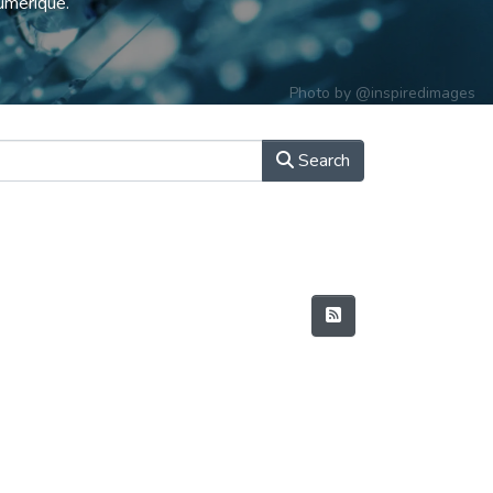
numérique.
Photo by
@inspiredimages
Search