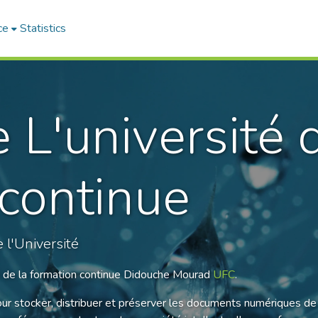
ce
Statistics
L'université d
 continue
 l'Université
té de la formation continue Didouche Mourad
UFC
.
ur stocker, distribuer et préserver les documents numériques de l