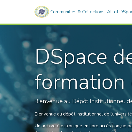
Communities & Collections
All of DSpa
DSpace de 
formation
Bienvenue au Dépôt Institutionnel de
Bienvenue au dépôt institutionnel de l'universi
Un archive électronique en libre accès conçue po