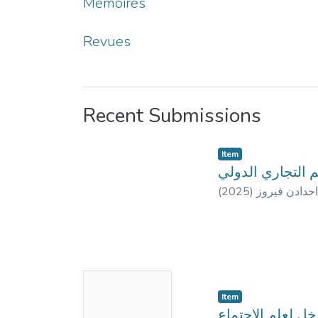
Mémoires
Revues
Recent Submissions
Item
م التجاري الدولي
(
2025
)
 احدادن فيروز
No
Item
Thumbnail
ل لعلم الاجتماع