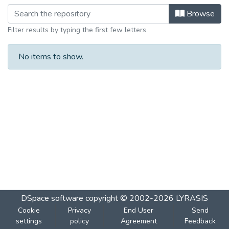
Browse
Filter results by typing the first few letters
No items to show.
DSpace software
copyright © 2002-2026
LYRASIS
Cookie
Privacy
End User
Send
settings
policy
Agreement
Feedback