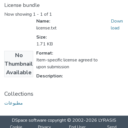
License bundle
Now showing
1 - 1 of 1
Name:
Down
license.txt
load
Size:
1.71 KB
Format:
No
Item-specific license agreed to
Thumbnail
upon submission
Available
Description:
Collections
مطبوعات
DSpace software
copyright © 2002-2026
LYRASIS
Cookie
Privacy
End User
Send