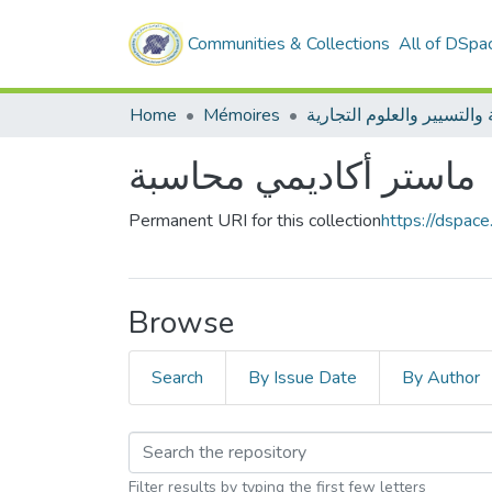
Communities & Collections
All of DSpa
Home
Mémoires
ماستر أكاديمي محاسبة
Permanent URI for this collection
https://dspac
Browse
Search
By Issue Date
By Author
Filter results by typing the first few letters